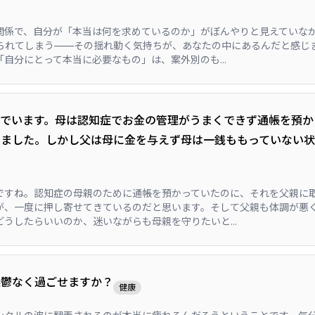
関係で、自分が「本当は何を求めているのか」がぼんやりと見えていな
られてしまう——その揺れ動く気持ちが、あなたの中にあるんだと感じま
自分にとって本当に必要なもの」は、案外別のも...
んでいます。母は認知症でお金の管理がうまくできず通帳を預か
いました。しかし父は母に金を与えず母は一銭ももっていない
ですね。認知症の母親のために通帳を預かっていたのに、それを父親に
が、一度に押し寄せてきているのだと思います。そして父親も体調が悪
うしたらいいのか、迷いながらも母親を守りたいと...
躁鬱なく過ごせますか？
健康