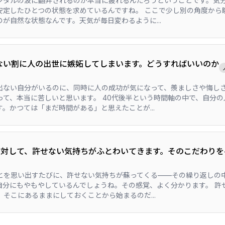
ンタルの波に翻弄されるのが本当に疲れるんだろうということです。気
安定したひとつの状態を求めているんですね。 ここで少し別の角度から
が自然な状態なんです。天気が毎日変わるように...
ない割に人の出世に嫉妬してしまいます。どうすればいいのか
出ない自分がいるのに、同時に人の成功が気になって、羨ましさや悔し
って、本当に苦しいと思います。 40代後半という時間軸の中で、自分
。かつては「まだ時間がある」と思えたことが...
に対して、許せない気持ちがふとわいてきます。そのこだわりを
とを思い出すたびに、許せない気持ちが蘇ってくる——その繰り返しの
自分にもやもやしているんでしょうね。その感覚、よく分かります。 許
そこにあるままにしておくことから始まるのだ...